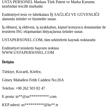
USTA PERSONEL Markası Türk Patent ve Marka Kurumu
tarafından tescilli markadır.
Endüstriyel tesis ve fabrikalara İŞ SAĞLIĞI VE GÜVENLİĞİ
alanında ürünler ve hizmetler sunar.
İş elbisesi, iş eldiveni, iş ayakkabısı, kişisel koruyucu donanımlar ile
tesislerin İSG ekipmanları ihtiyaçlarına ürünler sunar.
USTAPERSONEL.COM, tüm sektörlerin kaynak noktasıdır.
Endüstriyel tesislerin başvuru noktası
WWW.USTAPERSONEL.COM
İletişim
Türkiye, Kocaeli, Körfez,
Güney Mahallesi Fetih Caddesi No:26A
Telefon: ‎+90 262 503 82 47
E-posta:
in**@us**********.com
KEP adresi:
us**********@hs**.tr