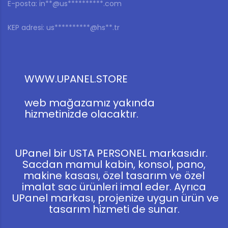
E-posta:
in**@us**********.com
KEP adresi:
us**********@hs**.tr
WWW.UPANEL.STORE
web mağazamız yakında
hizmetinizde olacaktır.
UPanel bir USTA PERSONEL markasıdır.
Sacdan mamul kabin, konsol, pano,
makine kasası, özel tasarım ve özel
imalat sac ürünleri imal eder. Ayrıca
UPanel markası, projenize uygun ürün ve
tasarım hizmeti de sunar.