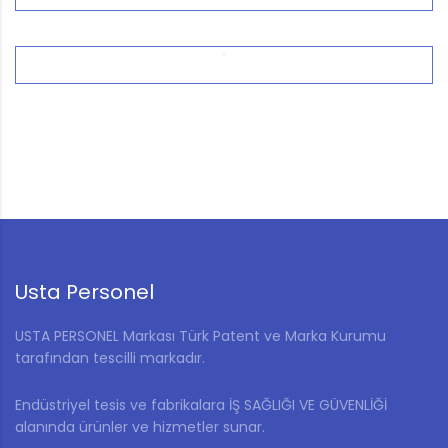
Usta Personel
USTA PERSONEL Markası Türk Patent ve Marka Kurumu
tarafından tescilli markadır.
Endüstriyel tesis ve fabrikalara İŞ SAĞLIĞI VE GÜVENLİĞİ
alanında ürünler ve hizmetler sunar.