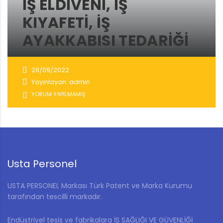
İŞ ELDIVENI, IŞ
KIYAFETI, IŞ
AYAKKABISI TEDARIĞI
28/09/2022
Yayınlayan: admin
YORUM YAPILMAMIŞ
Usta Personel
USTA PERSONEL Markası Türk Patent ve Marka Kurumu
tarafından tescilli markadır.
Endüstriyel tesis ve fabrikalara İŞ SAĞLIĞI VE GÜVENLİĞİ