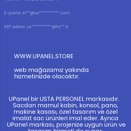
E-posta:
in**@us**********.com
KEP adresi:
us**********@hs**.tr
WWW.UPANEL.STORE
web mağazamız yakında
hizmetinizde olacaktır.
UPanel bir USTA PERSONEL markasıdır.
Sacdan mamul kabin, konsol, pano,
makine kasası, özel tasarım ve özel
imalat sac ürünleri imal eder. Ayrıca
UPanel markası, projenize uygun ürün ve