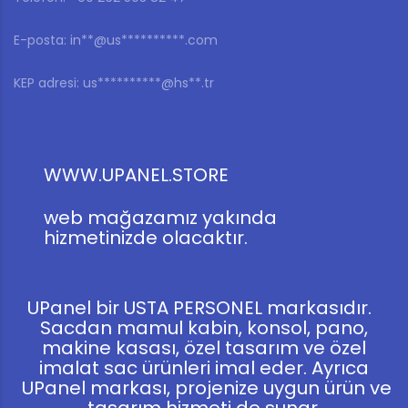
E-posta:
in**@us**********.com
KEP adresi:
us**********@hs**.tr
WWW.UPANEL.STORE
web mağazamız yakında
hizmetinizde olacaktır.
UPanel bir USTA PERSONEL markasıdır.
Sacdan mamul kabin, konsol, pano,
makine kasası, özel tasarım ve özel
imalat sac ürünleri imal eder. Ayrıca
UPanel markası, projenize uygun ürün ve