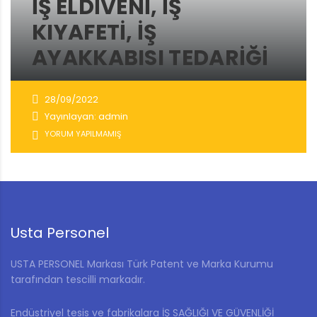
İŞ ELDIVENI, IŞ
KIYAFETI, IŞ
AYAKKABISI TEDARIĞI
28/09/2022
Yayınlayan: admin
YORUM YAPILMAMIŞ
Usta Personel
USTA PERSONEL Markası Türk Patent ve Marka Kurumu
tarafından tescilli markadır.
Endüstriyel tesis ve fabrikalara İŞ SAĞLIĞI VE GÜVENLİĞİ