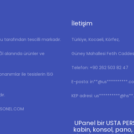
İletişim
tarafından tescilli markadır.
Türkiye, Kocaeli, Körfez,
İĞİ alanında ürünler ve
Güney Mahallesi Fetih Caddes
Telefon: ‎+90 262 503 82 47
donanımlar ile tesislerin İSG
E-posta:
in**@us**********.c
ır.
KEP adresi:
us**********@hs**.
ERSONEL.COM
UPanel bir USTA P
kabin, konsol, pano,