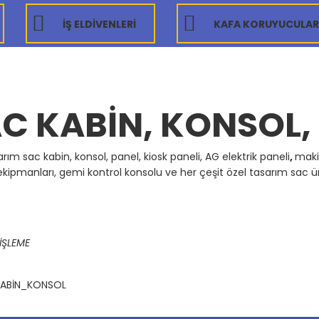
İŞ ELDİVENLERİ
KAFA KORUYUCULAR
C KABIN, KONSOL,
rım sac kabin, konsol, panel, kiosk paneli, AG elektrik paneli
,
maki
kipmanları, gemi kontrol konsolu
ve her çeşit özel tasarım sac ü
İŞLEME