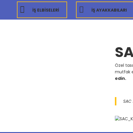
İŞ ELBİSELERİ
İŞ AYAKKABILARI
SA
Özel tasa
mutfak e
edin
.
SAC 