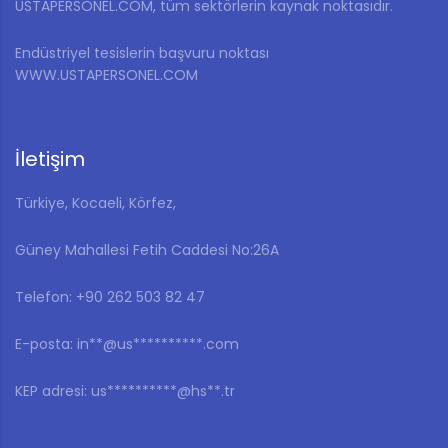
USTAPERSONEL.COM, tüm sektörlerin kaynak noktasıdır.
Endüstriyel tesislerin başvuru noktası
WWW.USTAPERSONEL.COM
İletişim
Türkiye, Kocaeli, Körfez,
Güney Mahallesi Fetih Caddesi No:26A
Telefon: ‎+90 262 503 82 47
E-posta:
in**@us**********.com
KEP adresi:
us**********@hs**.tr