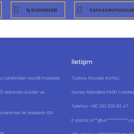
İŞ ELDİVENLERİ
KAFA KORUYUCULAR
İletişim
tarafından tescilli markadır.
Türkiye, Kocaeli, Körfez,
İĞİ alanında ürünler ve
Güney Mahallesi Fetih Caddes
Telefon: ‎+90 262 503 82 47
donanımlar ile tesislerin İSG
E-posta:
in**@us**********.c
ır.