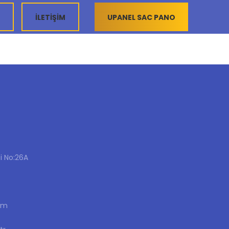
İLETİŞİM
UPANEL SAC PANO
i No:26A
om