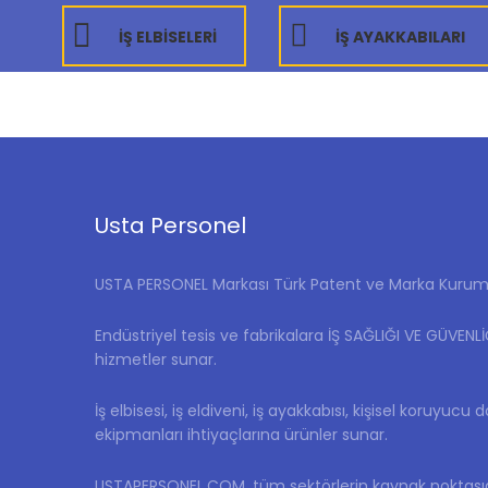
İŞ ELBİSELERİ
İŞ AYAKKABILARI
Usta Personel
USTA PERSONEL Markası Türk Patent ve Marka Kurumu 
Endüstriyel tesis ve fabrikalara İŞ SAĞLIĞI VE GÜVENL
hizmetler sunar.
İş elbisesi, iş eldiveni, iş ayakkabısı, kişisel koruyucu 
ekipmanları ihtiyaçlarına ürünler sunar.
USTAPERSONEL.COM, tüm sektörlerin kaynak noktasıd