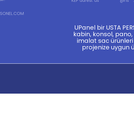
KEP adresi:
us**********@hs**.
ERSONEL.COM
UPanel bir USTA P
kabin, konsol, pano,
imalat sac ürünler
projenize uygun ü