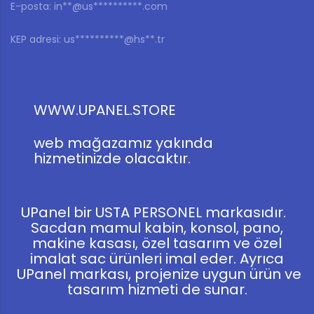
E-posta:
in**@us**********.com
KEP adresi:
us**********@hs**.tr
WWW.UPANEL.STORE
web mağazamız yakında
hizmetinizde olacaktır.
UPanel bir USTA PERSONEL markasıdır.
Sacdan mamul kabin, konsol, pano,
makine kasası, özel tasarım ve özel
imalat sac ürünleri imal eder. Ayrıca
UPanel markası, projenize uygun ürün ve
tasarım hizmeti de sunar.